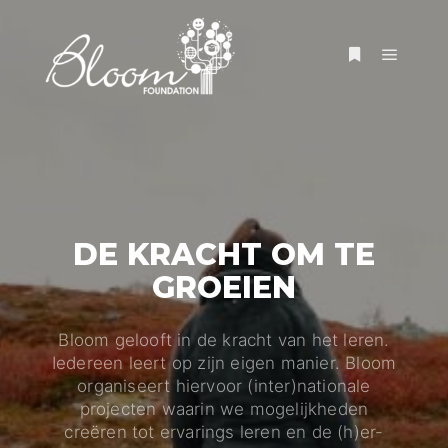
DE KRACHT OM TE
GROEIEN
Bloom gelooft in de kracht van het leren.
Iedereen leert op zijn eigen manier. Bloom
organiseert hiervoor (inter)nationale
projecten waarin we mogelijkheden
creëren tot ervarings leren en de (h)er-