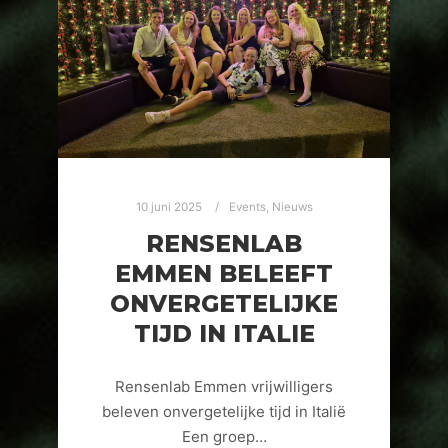
10 juni 2025
Events
,
Nieuws
RENSENLAB
EMMEN BELEEFT
ONVERGETELIJKE
TIJD IN ITALIE
Rensenlab Emmen vrijwilligers
beleven onvergetelijke tijd in Italië
Een groep…